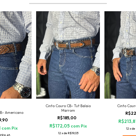
Cinto Couro CB- Tut Balaio
Cinto Cour
Marrom
CB- Americano
R$22
R$185,00
9,90
R$213,8
R$172,05
com
Pix
1
com
Pix
12
x
de
12
x
de
R$19,03
R$16,45