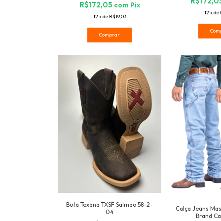
R$172,0
R$172,05
com
Pix
12
x
de
12
x
de
R$19,03
Com
Comprar
Bota Texana TXSF Salmao 58-2-
Calça Jeans Mas
04
Brand Ca