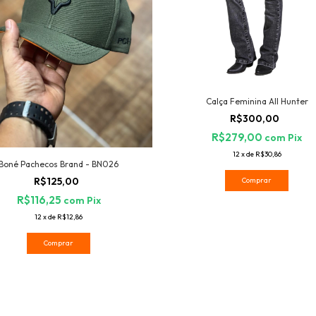
Calça Feminina All Hunter
R$300,00
R$279,00
com
Pix
12
x
de
R$30,86
Boné Pachecos Brand - BN026
R$125,00
Comprar
R$116,25
com
Pix
12
x
de
R$12,86
Comprar