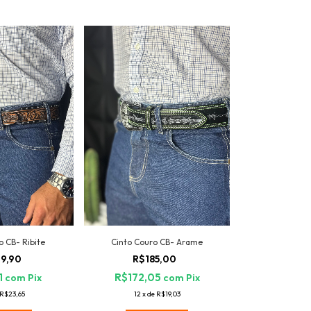
o CB- Ribite
Cinto Couro CB- Arame
9,90
R$185,00
1
R$172,05
com
Pix
com
Pix
R$23,65
12
x
de
R$19,03