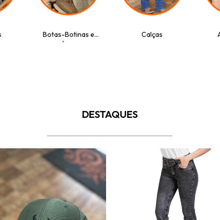
s
Botas-Botinas e
Calças
coturnos
DESTAQUES