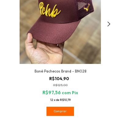
Boné Pachecos Brand - BN028
Calça M
R$104,90
R$125,00
R$97,56
com
Pix
R$7
12
x
de
R$10,79
Comprar