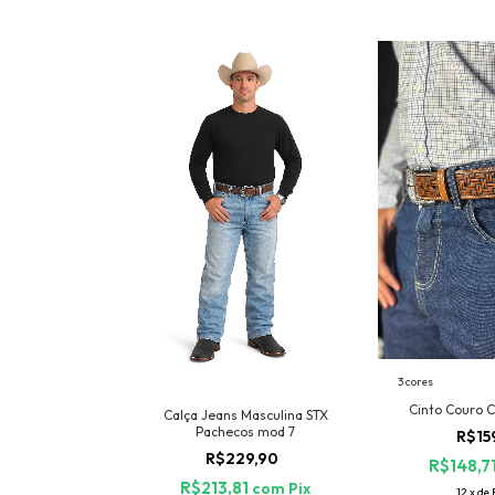
3 cores
Cinto Couro 
Calça Jeans Masculina STX
Pachecos mod 7
R$15
R$229,90
R$148,7
R$213,81
com
Pix
12
x
de