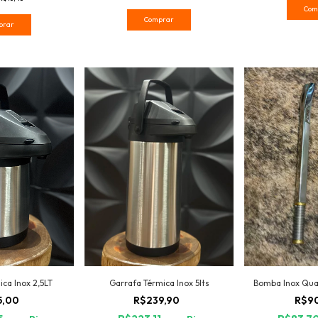
Com
Comprar
prar
ca Inox 2,5LT
Garrafa Térmica Inox 5lts
Bomba Inox Qua
5,00
R$239,90
R$9