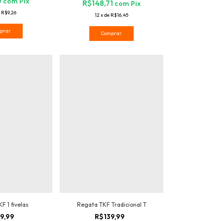
0
com
Pix
R$148,71
com
Pix
e
R$9,26
12
x
de
R$16,45
prar
Comprar
Regata TKF Tradicional T
F 1 fivelas
R$139,99
9,99