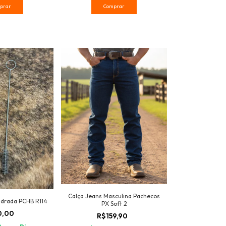
prar
Comprar
Calça Jeans Masculina Pachecos
drada PCHB R114
PX Soft 2
0,00
R$159,90