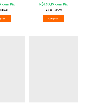
R$130,19
39
com
Pix
com
Pix
12
x
de
R$14,40
R$18,51
Comprar
prar