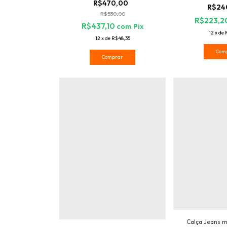
R$470,00
R$24
R$530,00
R$223,2
R$437,10
com
Pix
12
x
de
12
x
de
R$48,35
Com
Comprar
Calça Jeans m