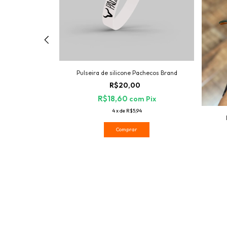
Pulseira de silicone Pachecos Brand
R$20,00
R$18,60
com
Pix
4
x
de
R$5,94
Comprar
2,5LT PRETA
0
m
Pix
7