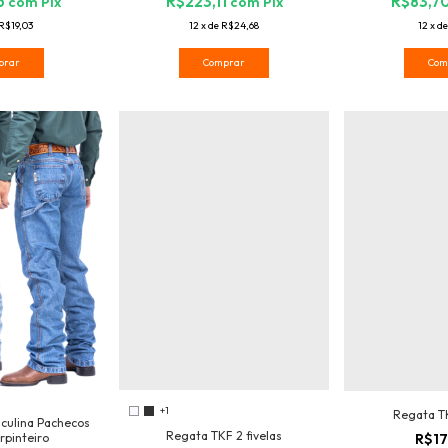
5
R$223,11
R$83,7
com
Pix
com
Pix
R$19,03
12
x
de
R$24,68
12
x
d
prar
Comprar
Com
+1
Regata TK
culina Pachecos
Regata TKF 2 fivelas
R$17
rpinteiro