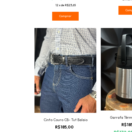
12
x
de
R$23,65
Com
Comprar
Garrafa Térmi
Cinto Couro CB- Tut Balaio
R$18
R$185,00