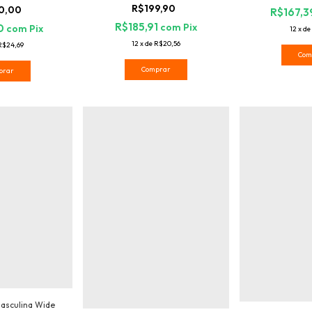
R$199,90
0,00
R$167,
R$185,91
com
Pix
0
com
Pix
12
x
de
12
x
de
R$20,56
R$24,69
Com
Comprar
prar
asculina Wide