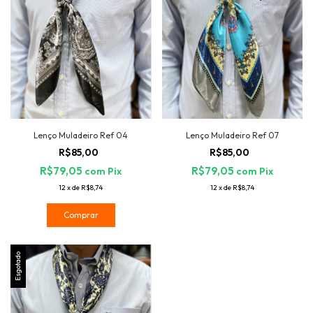
Lenço Muladeiro Ref 04
Lenço Muladeiro Ref 07
R$85,00
R$85,00
R$79,05
R$79,05
com
Pix
com
Pix
12
x
de
R$8,74
12
x
de
R$8,74
Comprar
Esgotado