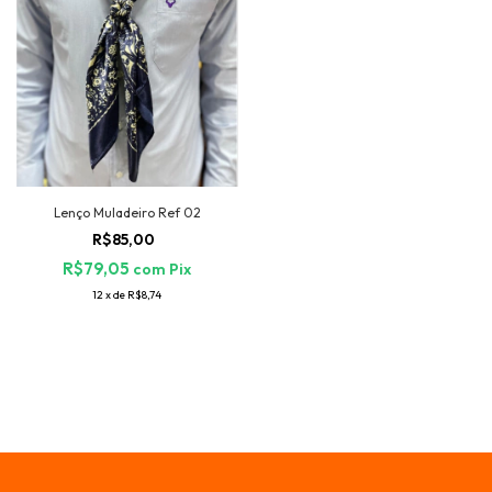
Lenço Muladeiro Ref 02
R$85,00
R$79,05
com
Pix
12
x
de
R$8,74