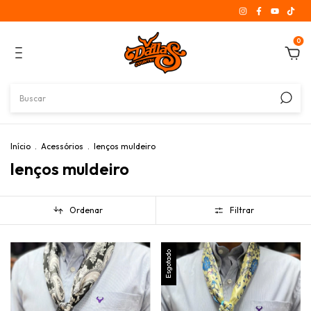
0
Início
.
Acessórios
.
lenços muldeiro
lenços muldeiro
Ordenar
Filtrar
Esgotado