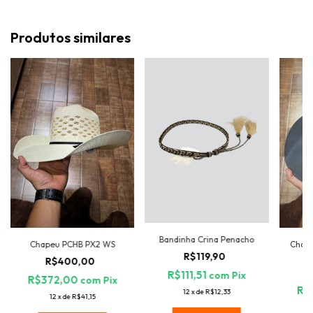
Produtos similares
Bandinha Crina Penacho
Chapeu PCHB PX2 WS
Chapé
R$119,90
R$400,00
R$111,51
com
Pix
R$372,00
com
Pix
R$
12
x
de
R$12,33
12
x
de
R$41,15