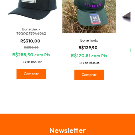
Bone Bex -
7900037944960
Bo
Bone hudx
R$310,00
R$129,90
R$330,00
R$
R$288,30
com
Pix
R$120,81
com
Pix
12
x
de
R$31,89
12
x
de
R$13,36
Comprar
Comprar
Newsletter