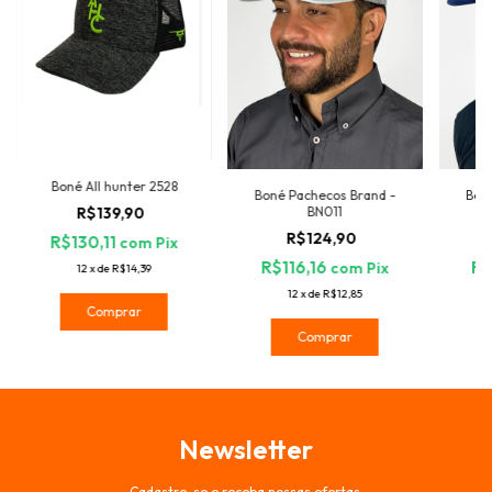
Boné All hunter 2528
Boné Pachecos Brand -
Bon
R$139,90
BN011
R$124,90
R$130,11
com
Pix
R$116,16
R$
com
Pix
12
x
de
R$14,39
12
x
de
R$12,85
Comprar
Comprar
Newsletter
Cadastre-se e receba nossas ofertas.