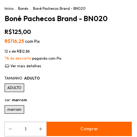
Início
.
Bonés
.
Boné Pachecos Brand - BN020
Boné Pachecos Brand - BN020
R$125,00
R$116,25
com
Pix
12
x de
R$12,86
7% de desconto
pagando com Pix
Ver mais detalhes
TAMANHO:
ADULTO
ADULTO
cor:
marrom
marrom