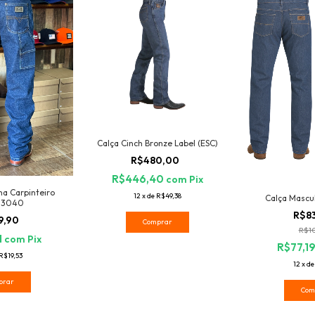
Calça Cinch Bronze Label (ESC)
R$480,00
R$446,40
com
Pix
na Carpinteiro
12
x
de
R$49,38
Calça Mascu
 3040
R$8
9,90
Comprar
R$1
1
com
Pix
R$77,1
R$19,53
12
x
d
prar
Com