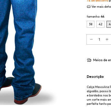
7% de desconto
p
Ver mais deta
tamanho:
44
38
42
4
Meios de e
Descrição
Calça Masculina 
algodão, possui 
e bordados nos b
um corte mais amp
perfeita tanto pa