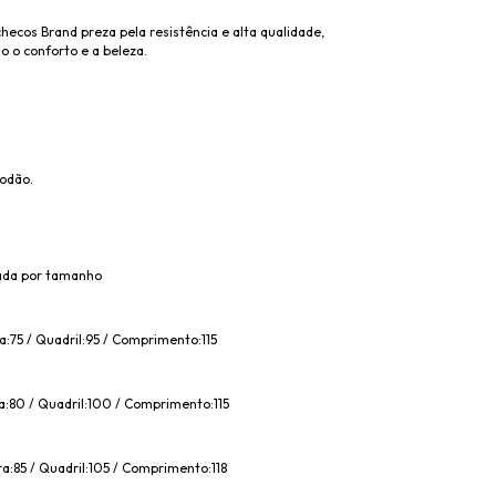
ecos Brand preza pela resistência e alta qualidade,
o o conforto e a beleza.
odão.
ada por tamanho
a:75 / Quadril:95 / Comprimento:115
a:80 / Quadril:100 / Comprimento:115
a:85 / Quadril:105 / Comprimento:118