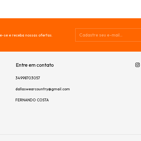
e-se e receba nossas ofertas.
Entre em contato
34998703057
dallaswearcountry@gmail.com
FERNANDO COSTA