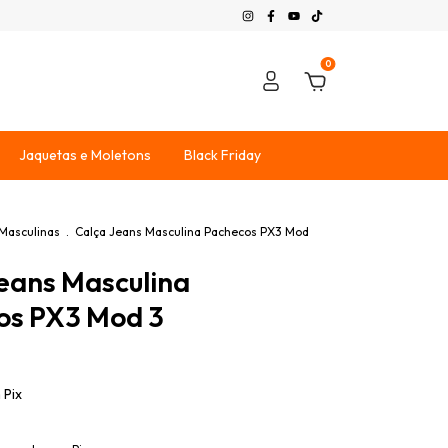
0
Jaquetas e Moletons
Black Friday
Masculinas
.
Calça Jeans Masculina Pachecos PX3 Mod
eans Masculina
os PX3 Mod 3
m
Pix