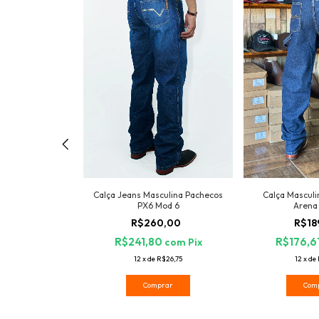
culina Pachecos
Calça Jeans Masculina Pachecos
Calça Masculi
Mod 2
PX6 Mod 6
Arena
0,00
R$260,00
R$18
0
R$241,80
R$176,6
com
Pix
com
Pix
R$26,75
12
x
de
R$26,75
12
x
de
rar
Comprar
Com