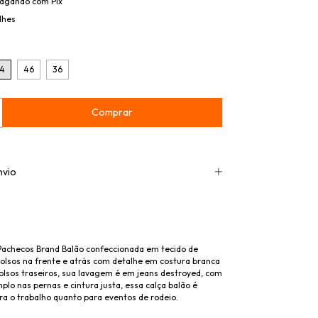
agando com Pix
lhes
4
46
36
nvio
Pachecos Brand Balão confeccionada em tecido de
bolsos na frente e atrás com detalhe em costura branca
olsos traseiros, sua lavagem é em jeans destroyed, com
lo nas pernas e cintura justa, essa calça balão é
ra o trabalho quanto para eventos de rodeio.