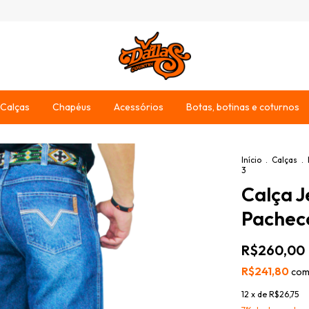
Calças
Chapéus
Acessórios
Botas, botinas e coturnos
Início
.
Calças
.
3
Calça J
Pachec
R$260,00
R$241,80
co
12
x de
R$26,75