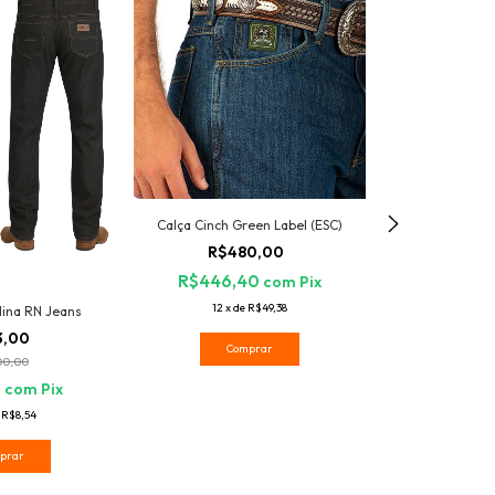
Calça Cinch Green Label (ESC)
R$480,00
R$446,40
com
Pix
12
x
de
R$49,38
lina RN Jeans
3,00
Calça Jeans 
Comprar
Road Carpi
00,00
R$2
9
com
Pix
R$241,
e
R$8,54
12
x
d
prar
Com