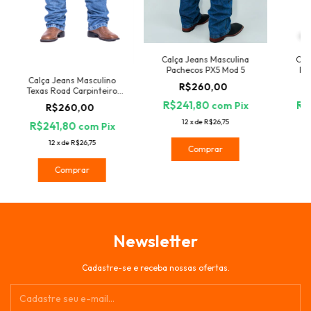
Calça Jeans Masculina
Cal
Pachecos PX5 Mod 5
Pa
Calça Jeans Masculino
R$260,00
Texas Road Carpinteiro
Hiper
R$241,80
R$
com
Pix
R$260,00
12
x
de
R$26,75
R$241,80
com
Pix
12
x
de
R$26,75
Comprar
Comprar
Newsletter
Cadastre-se e receba nossas ofertas.