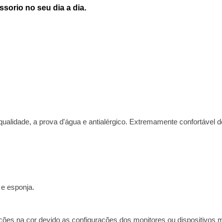
sorio no seu dia a dia.
alidade, a prova d'água e antialérgico. Extremamente confortável de 
e esponja.
ões na cor devido as configurações dos monitores ou dispositivos 