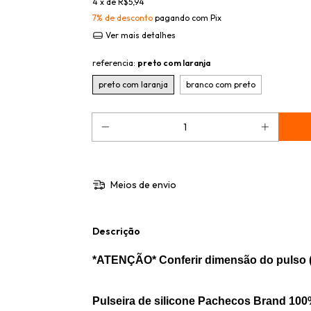
4
x de
R$5,94
7% de desconto
pagando com Pix
Ver mais detalhes
referencia:
preto com laranja
preto com laranja
branco com preto
Meios de envio
Descrição
*ATENÇÃO* Conferir dimensão do pulso 
Pulseira de silicone Pachecos Brand 100%