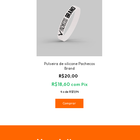
Pulseira de silicone Pachecos
Brand
R$20,00
R$18,60
com
Pix
4
x
de
R$5,94
Comprar