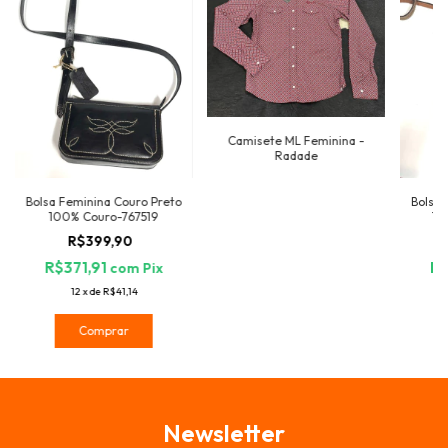
Camisete ML Feminina -
Radade
Bolsa Feminina Couro Preto
Bolsa 
100% Couro-767519
10
R$399,90
R$371,91
R$
com
Pix
12
x
de
R$41,14
Comprar
Newsletter