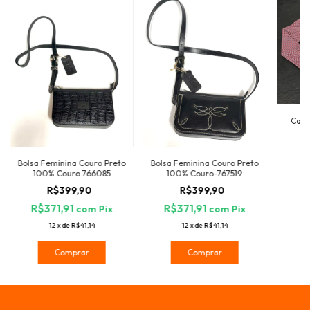
Cami
Bolsa Feminina Couro Preto
Bolsa Feminina Couro Preto
100% Couro 766085
100% Couro-767519
R$399,90
R$399,90
R$371,91
R$371,91
com
Pix
com
Pix
12
x
de
R$41,14
12
x
de
R$41,14
Comprar
Comprar