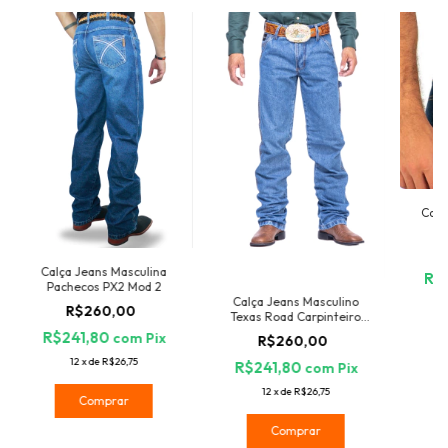
Calç
Calça Jeans Masculina
R$
Pachecos PX2 Mod 2
Calça Jeans Masculino
R$260,00
Texas Road Carpinteiro
Hiper
R$241,80
com
Pix
R$260,00
12
x
de
R$26,75
R$241,80
com
Pix
12
x
de
R$26,75
Comprar
Comprar